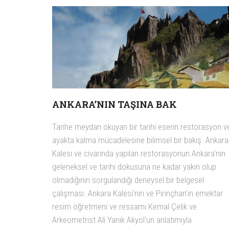
ANKARA’NIN TAŞINA BAK
Tarihe meydan okuyan bir tarihi eserin restorasyon v
ayakta kalma mücadelesine bilimsel bir bakış. Ankara
Kalesi ve civarında yapılan restorasyonun Ankara'nın
geleneksel ve tarihi dokusuna ne kadar yakın olup
olmadığının sorgulandığı deneysel bir belgesel
çalışması. Ankara Kalesi'nin ve Pirinçhan'ın emektar
resim öğretmeni ve ressamı Kemal Çelik ve
Arkeometrist Ali Yanık Akyol'un anlatımıyla