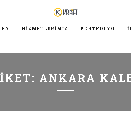
YFA
HIZMETLERIMIZ
PORTFOLYO
İ
IKET:
ANKARA KAL