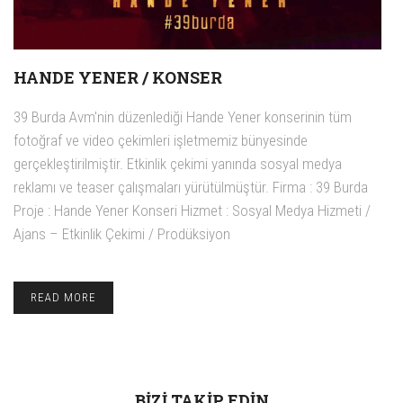
HANDE YENER / KONSER
39 Burda Avm'nin düzenlediği Hande Yener konserinin tüm
fotoğraf ve video çekimleri işletmemiz bünyesinde
gerçekleştirilmiştir. Etkinlik çekimi yanında sosyal medya
reklamı ve teaser çalışmaları yürütülmüştür. Firma : 39 Burda
Proje : Hande Yener Konseri Hizmet : Sosyal Medya Hizmeti /
Ajans – Etkinlik Çekimi / Prodüksiyon
READ MORE
BIZI TAKIP EDIN