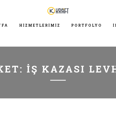
YFA
HIZMETLERIMIZ
PORTFOLYO
İ
KET:
IŞ KAZASI LEV