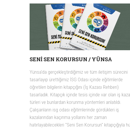
SENI SEN KORURSUN / YÜNSA
Yünsa'da gerçekleştirdiğimiz ve tüm iletişim sürecini
tasarlayıp ürettiğimiz İSG Odası içinde eğitimlerde
öğretilen bilgilerin kitapçığını (İş Kazası Rehberi)
tasarladık. Kitapçık içinde tesis içinde var olan iş kaza
türleri ve bunlardan korunma yöntemleri anlatıldı.
Çalışanların isg odası eğitimlerinde gördükleri iş
kazalarından kaçınma yollarını her zaman
hatırlayabilecekleri "Seni Sen Korursun" kitapçığıyla hız