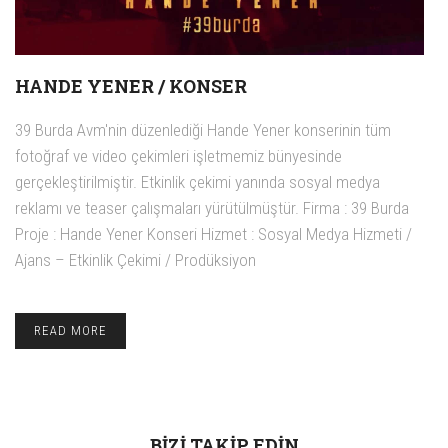
HANDE YENER / KONSER
39 Burda Avm'nin düzenlediği Hande Yener konserinin tüm
fotoğraf ve video çekimleri işletmemiz bünyesinde
gerçekleştirilmiştir. Etkinlik çekimi yanında sosyal medya
reklamı ve teaser çalışmaları yürütülmüştür. Firma : 39 Burda
Proje : Hande Yener Konseri Hizmet : Sosyal Medya Hizmeti /
Ajans – Etkinlik Çekimi / Prodüksiyon
READ MORE
BIZI TAKIP EDIN