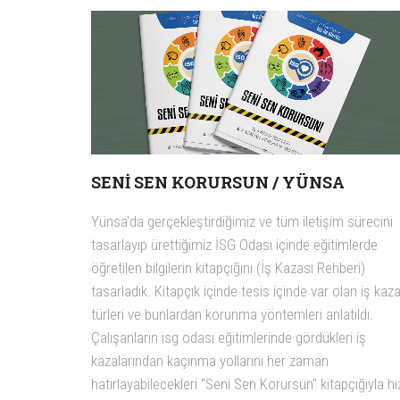
SENI SEN KORURSUN / YÜNSA
Yünsa'da gerçekleştirdiğimiz ve tüm iletişim sürecini
tasarlayıp ürettiğimiz İSG Odası içinde eğitimlerde
öğretilen bilgilerin kitapçığını (İş Kazası Rehberi)
tasarladık. Kitapçık içinde tesis içinde var olan iş kaza
türleri ve bunlardan korunma yöntemleri anlatıldı.
Çalışanların isg odası eğitimlerinde gördükleri iş
kazalarından kaçınma yollarını her zaman
hatırlayabilecekleri "Seni Sen Korursun" kitapçığıyla hız