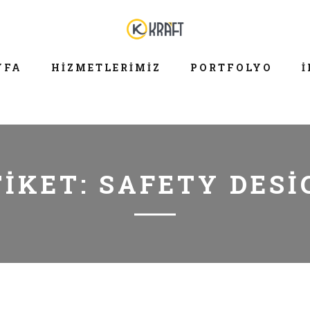
YFA
HIZMETLERIMIZ
PORTFOLYO
İ
TIKET:
SAFETY DESI