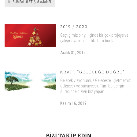
KURUMSAL ILETIŞIM AJANSI
2019 / 2020
Geçtiğimiz bir yıl içinde bir çok projeye ve
çalışmaya imza attık. Tüm bunları…
Aralık 31, 2019
KRAFT “GELECEĞE DOĞRU”
Gelecek vizyonumuz.Gelecekte, işletmemiz
gelişecek ve büyüyecek. Tüm bu gelişim
sürecinde bizleri biz yapan…
Kasım 16, 2019
BIZI TAKIP EDIN