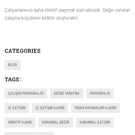
Çalışanlarınıza daha efektif ulaşmak sizin elinizde. Değer yaratan
çalışma koşullarını birlikte oluşturalım.
CATEGORIES
BLOG
TAGS :
ÇALIŞAN FARKINDALIĞI
DEĞER YARATMA
FARKINDALIK
IÇ ILETIŞIM
IÇ ILETIŞIM AJANSI
INSAN KAYNAKLARI AJANSI
KREATIF AJANS
KURUMSAL DEĞER
KURUMSAL ILETIŞIM