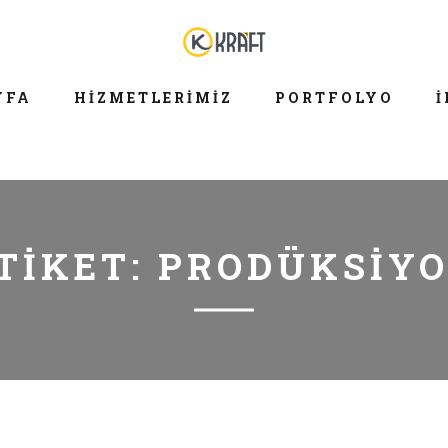
YFA
HIZMETLERIMIZ
PORTFOLYO
İ
TIKET:
PRODÜKSIY