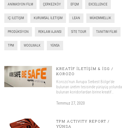
ANIMASYON FILM
ÇERKEZKÖY
EFQM
EXCELLENCE
IÇ ILETIŞIM
KURUMSAL ILETIŞIM
LEAN
MÜKEMMELLIK
PRODÜKSIYON
REKLAM AJANSI
SITE TOUR
TANITIM FILMI
TPM
WOOLWALK
YÜNSA
KREATIF İLETIŞIM & İSG /
KOROZO
Korozo'nun Avrupa Serbest Bölge'de
bulunan üretim tesisinde yürüyüş yolunda
bulunan koridorlardan birine kreatif…
Temmuz 27, 2020
TPM ACTIVITY REPORT /
YÜNSA