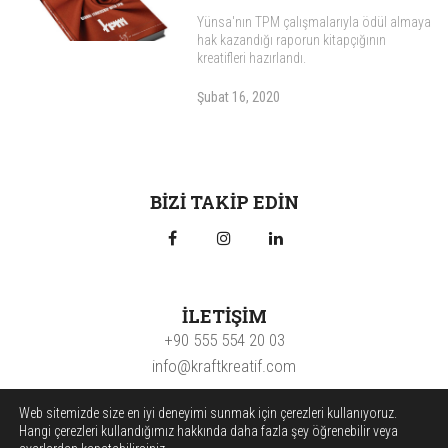
Yünsa'nın TPM çalışmalarıyla ödül almaya
hak kazandığı raporun kitapçığının
kreatifleri hazırlandı.
Şubat 16, 2020
BIZI TAKIP EDIN
İLETIŞIM
+90 555 554 20 03
info@kraftkreatif.com
Web sitemizde size en iyi deneyimi sunmak için çerezleri kullanıyoruz.
Hangi çerezleri kullandığımız hakkında daha fazla şey öğrenebilir veya